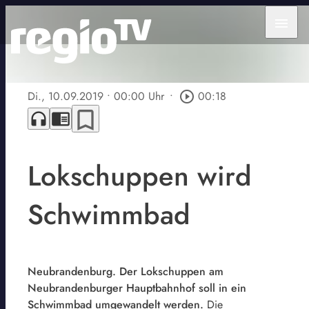
menu
Di., 10.09.2019
• 00:00 Uhr
•
play_circle_outline
00:18
bookmark_border
headphones
chrome_reader_mode
Lokschuppen wird
Schwimmbad
Neubrandenburg. Der Lokschuppen am
Neubrandenburger Hauptbahnhof soll in ein
Schwimmbad umgewandelt werden.
Die