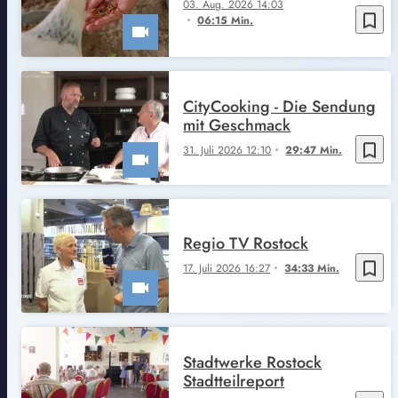
03. Aug. 2026 14:03
bookmark_border
06:15 Min.
CityCooking - Die Sendung
mit Geschmack
bookmark_border
31. Juli 2026 12:10
29:47 Min.
Regio TV Rostock
bookmark_border
17. Juli 2026 16:27
34:33 Min.
Stadtwerke Rostock
Stadtteilreport