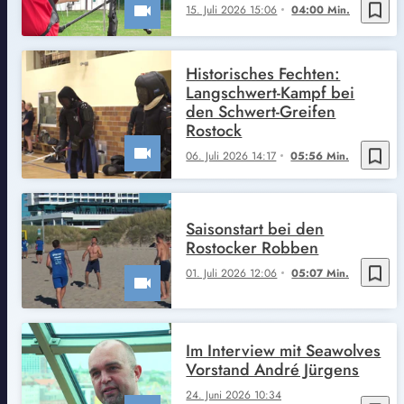
bookmark_border
15. Juli 2026 15:06
04:00 Min.
Historisches Fechten:
Langschwert-Kampf bei
den Schwert-Greifen
Rostock
bookmark_border
06. Juli 2026 14:17
05:56 Min.
Saisonstart bei den
Rostocker Robben
bookmark_border
01. Juli 2026 12:06
05:07 Min.
Im Interview mit Seawolves
Vorstand André Jürgens
24. Juni 2026 10:34