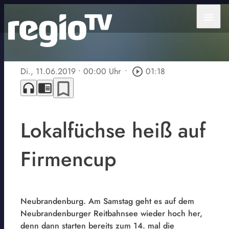
menu
Di., 11.06.2019
• 00:00 Uhr
•
play_circle_outline
01:18
bookmark_border
headphones
chrome_reader_mode
Lokalfüchse heiß auf
Firmencup
Neubrandenburg. Am Samstag geht es auf dem
Neubrandenburger Reitbahnsee wieder hoch her,
denn dann starten bereits zum 14. mal die