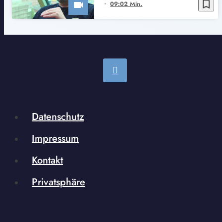
bookmark_border
09:02 Min.
Datenschutz
Impressum
Kontakt
Privatsphäre