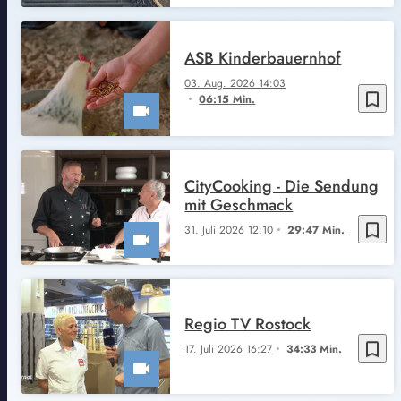
ASB Kinderbauernhof
03. Aug. 2026 14:03
bookmark_border
06:15 Min.
CityCooking - Die Sendung
mit Geschmack
bookmark_border
31. Juli 2026 12:10
29:47 Min.
Regio TV Rostock
bookmark_border
17. Juli 2026 16:27
34:33 Min.