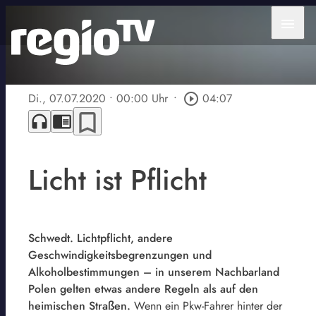
menu
Di., 07.07.2020
• 00:00 Uhr
•
play_circle_outline
04:07
bookmark_border
headphones
chrome_reader_mode
Licht ist Pflicht
Schwedt. Lichtpflicht, andere
Geschwindigkeitsbegrenzungen und
Alkoholbestimmungen – in unserem Nachbarland
Polen gelten etwas andere Regeln als auf den
heimischen Straßen.
Wenn ein Pkw-Fahrer hinter der