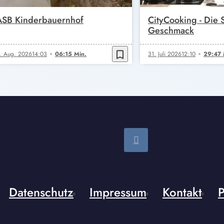
ASB Kinderbauernhof
CityCooking - Die
Geschmack
bookmark_border
. Aug. 2026
14:03
06:15 Min.
31. Juli 2026
12:10
29:47 
Datenschutz
Impressum
Kontakt
P