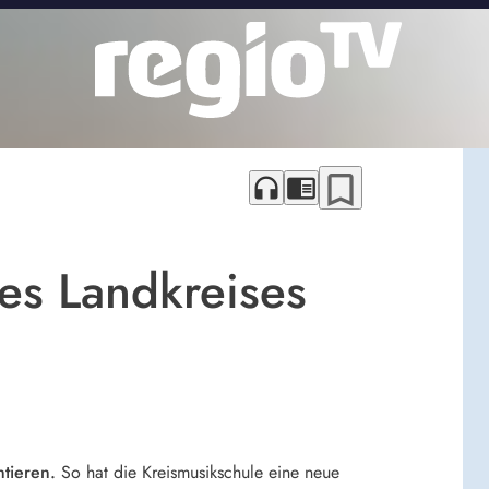
bookmark_border
headphones
chrome_reader_mode
des Landkreises
ntieren.
So hat die Kreismusikschule eine neue