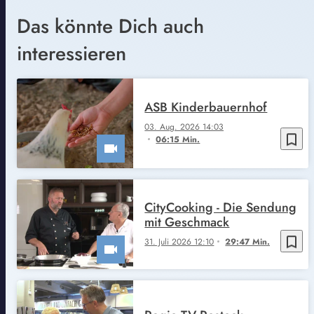
Das könnte Dich auch
interessieren
ASB Kinderbauernhof
03. Aug. 2026 14:03
bookmark_border
06:15 Min.
CityCooking - Die Sendung
mit Geschmack
bookmark_border
31. Juli 2026 12:10
29:47 Min.