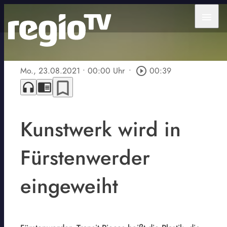
menu
Mo., 23.08.2021
• 00:00 Uhr
•
play_circle_outline
00:39
bookmark_border
headphones
chrome_reader_mode
Kunstwerk wird in
Fürstenwerder
eingeweiht