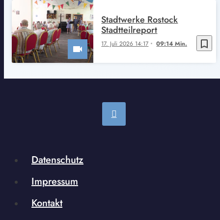
Stadtwerke Rostock
Stadtteilreport
bookmark_border
17. Juli 2026 14:17
09:14 Min.
Datenschutz
Impressum
Kontakt