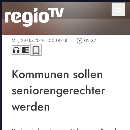
menu
Mi., 29.05.2019
• 00:00 Uhr
•
play_circle_outline
02:37
bookmark_border
headphones
chrome_reader_mode
Kommunen sollen
seniorengerechter
werden