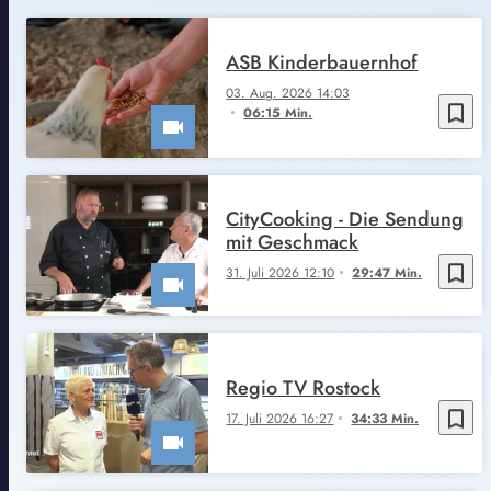
ASB Kinderbauernhof
03. Aug. 2026 14:03
bookmark_border
06:15 Min.
CityCooking - Die Sendung
mit Geschmack
bookmark_border
31. Juli 2026 12:10
29:47 Min.
Regio TV Rostock
bookmark_border
17. Juli 2026 16:27
34:33 Min.