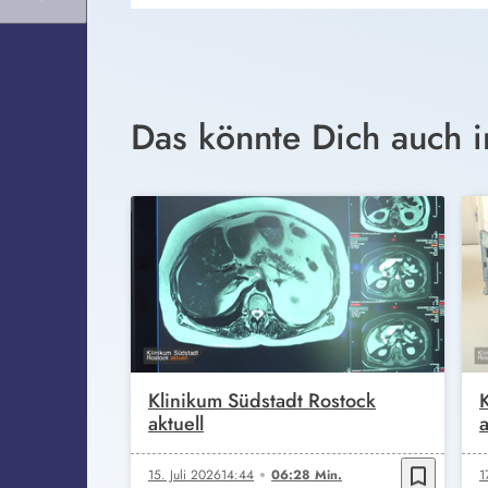
Das könnte Dich auch i
Klinikum Südstadt Rostock
aktuell
a
bookmark_border
15. Juli 2026
14:44
06:28 Min.
1