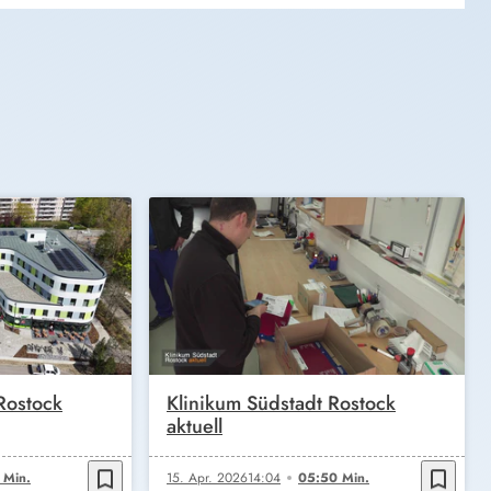
Rostock
Klinikum Südstadt Rostock
aktuell
bookmark_border
bookmark_border
 Min.
15. Apr. 2026
14:04
05:50 Min.