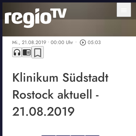
menu
Mi., 21.08.2019
• 00:00 Uhr
•
play_circle_outline
05:03
bookmark_border
headphones
chrome_reader_mode
Klinikum Südstadt
Rostock aktuell -
21.08.2019