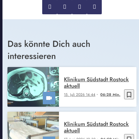
Das könnte Dich auch
interessieren
Klinikum Südstadt Rostock
aktuell
bookmark_border
15. Juli 2026 14:44
06:28 Min.
Klinikum Südstadt Rostock
aktuell