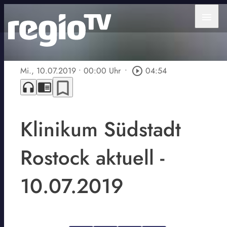
menu
Mi., 10.07.2019
• 00:00 Uhr
•
play_circle_outline
04:54
bookmark_border
headphones
chrome_reader_mode
Klinikum Südstadt
Rostock aktuell -
10.07.2019