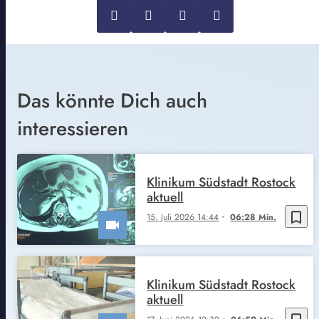
Das könnte Dich auch
interessieren
Klinikum Südstadt Rostock
aktuell
bookmark_border
15. Juli 2026 14:44
06:28 Min.
Klinikum Südstadt Rostock
aktuell