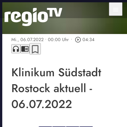
menu
Mi., 06.07.2022
• 00:00 Uhr
•
play_circle_outline
04:34
bookmark_border
headphones
chrome_reader_mode
Klinikum Südstadt
Rostock aktuell -
06.07.2022