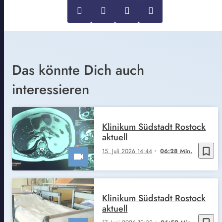
Das könnte Dich auch
interessieren
Klinikum Südstadt Rostock
aktuell
bookmark_border
15. Juli 2026 14:44
06:28 Min.
Klinikum Südstadt Rostock
aktuell