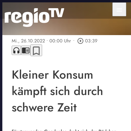
menu
Mi., 26.10.2022
• 00:00 Uhr
•
play_circle_outline
03:39
bookmark_border
headphones
chrome_reader_mode
Kleiner Konsum
kämpft sich durch
schwere Zeit