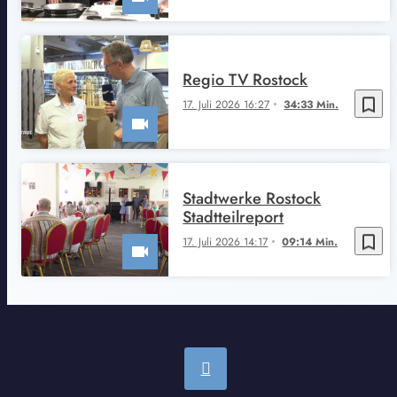
Regio TV Rostock
bookmark_border
17. Juli 2026 16:27
34:33 Min.
Stadtwerke Rostock
Stadtteilreport
bookmark_border
17. Juli 2026 14:17
09:14 Min.