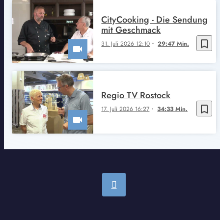
CityCooking - Die Sendung
mit Geschmack
bookmark_border
31. Juli 2026 12:10
29:47 Min.
Regio TV Rostock
bookmark_border
17. Juli 2026 16:27
34:33 Min.