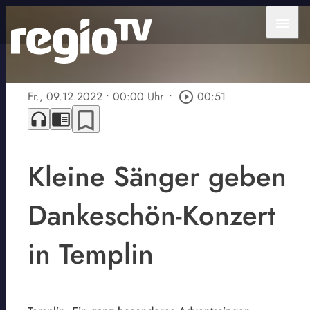
menu
Fr., 09.12.2022
• 00:00 Uhr
•
play_circle_outline
00:51
bookmark_border
headphones
chrome_reader_mode
Kleine Sänger geben
Dankeschön-Konzert
in Templin