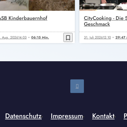
ASB Kinderbauernhof
CityCooking - Die
Geschmack
bookmark_border
. Aug. 2026
14:03
06:15 Min.
31. Juli 2026
12:10
29:47 
Datenschutz
Impressum
Kontakt
P