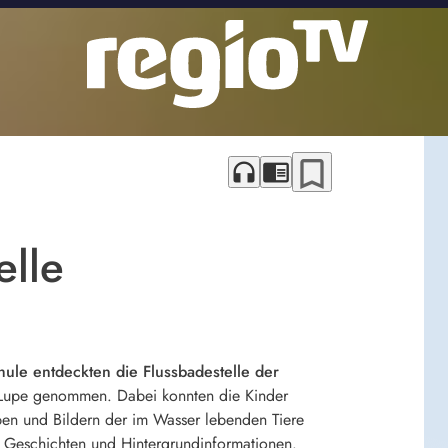
bookmark_border
headphones
chrome_reader_mode
elle
hule entdeckten die Flussbadestelle der
 Lupe genommen. Dabei konnten die Kinder
pen und Bildern der im Wasser lebenden Tiere
e Geschichten und Hintergrundinformationen.