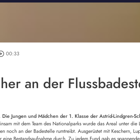
rcle_outline
00:33
cher an der Flussbadest
. Die Jungen und Mädchen der 1. Klasse der Astrid-Lindgren-Sc
sam mit dem Team des Nationalparks wurde das Areal unter die
en noch an der Badestelle rumtreibt. Ausgerüstet mit Keschern, Lu
sler eine Bestandsaufnahme durch. Zu jedem Fund gab es spannend