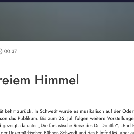
_outline
00:37
freiem Himmel
t kehrt zurück. In Schwedt wurde es musikalisch auf der Odert
son das Publikum. Bis zum 26. Juli folgen weitere Vorstellung
gezeigt, darunter „Die fantastische Reise des Dr. Dolittle“, „Bad 
der Uckermärkischen Bühnen Schwedt und des FilmforUM, aber auch