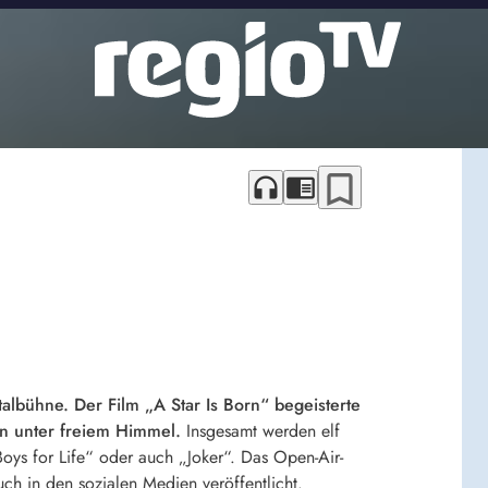
bookmark_border
headphones
chrome_reader_mode
albühne. Der Film „A Star Is Born“ begeisterte
en unter freiem Himmel.
Insgesamt werden elf
Boys for Life“ oder auch „Joker“. Das Open-Air-
 in den sozialen Medien veröffentlicht.