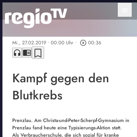
menu
Mi., 27.02.2019
• 00:00 Uhr
•
play_circle_outline
00:36
bookmark_border
headphones
chrome_reader_mode
Kampf gegen den
Blutkrebs
Prenzlau. Am Christa-und-Peter-Scherpf-Gymnasium in
Prenzlau fand heute eine Typisierungs-Aktion statt.
Als Verbraucherschule, die sich sozial für kranke