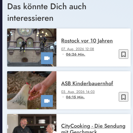
Das könnte Dich auch
interessieren
Rostock vor 10 Jahren
07. Aug. 2026 12:08
bookmark_border
06:26 Min.
ASB Kinderbauernhof
03. Aug. 2026 14:03
bookmark_border
06:15 Min.
CityCooking - Die Sendung
mit Geschmack