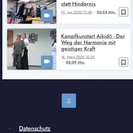
statt Hindernis
bookmark_border
01. Juni 2026 13:40
03:52 Min.
Kampfkunstart Aikidō - Der
Weg der Harmonie mit
geistiger Kraft
18. März 2026 15:25
bookmark_border
05:09 Min.
Datenschutz