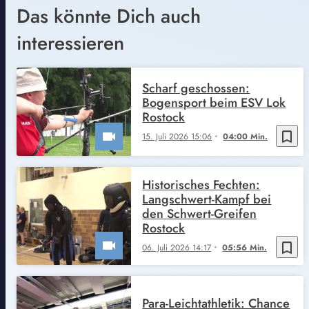
Das könnte Dich auch
interessieren
Scharf geschossen:
Bogensport beim ESV Lok
Rostock
bookmark_border
15. Juli 2026 15:06
04:00 Min.
Historisches Fechten:
Langschwert-Kampf bei
den Schwert-Greifen
Rostock
bookmark_border
06. Juli 2026 14:17
05:56 Min.
Para-Leichtathletik: Chance