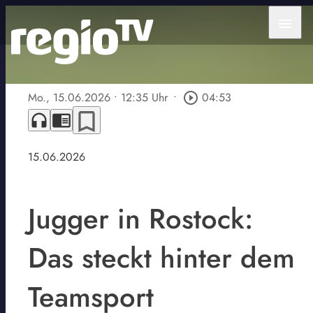
menu
Mo., 15.06.2026
• 12:35 Uhr
•
play_circle_outline
04:53
bookmark_border
headphones
chrome_reader_mode
15.06.2026
Jugger in Rostock:
Das steckt hinter dem
Teamsport