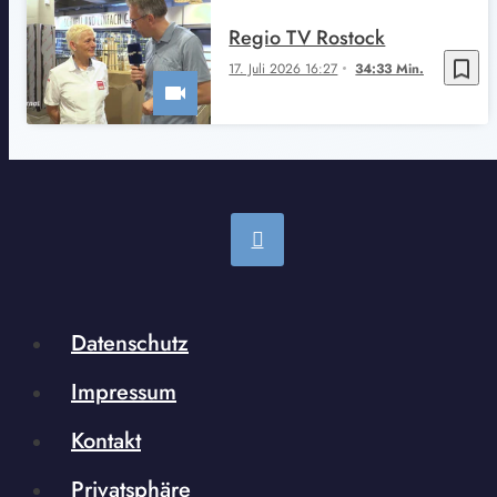
Regio TV Rostock
bookmark_border
17. Juli 2026 16:27
34:33 Min.
Datenschutz
Impressum
Kontakt
Privatsphäre