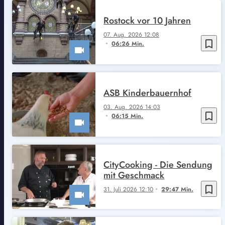
Rostock vor 10 Jahren
07. Aug. 2026 12:08
bookmark_border
06:26 Min.
ASB Kinderbauernhof
03. Aug. 2026 14:03
bookmark_border
06:15 Min.
CityCooking - Die Sendung
mit Geschmack
bookmark_border
31. Juli 2026 12:10
29:47 Min.