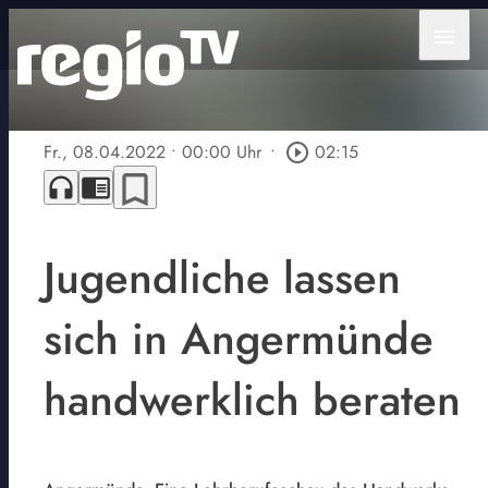
menu
Fr., 08.04.2022
• 00:00 Uhr
•
play_circle_outline
02:15
bookmark_border
headphones
chrome_reader_mode
Jugendliche lassen
sich in Angermünde
handwerklich beraten