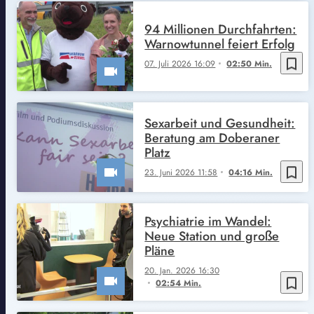
94 Millionen Durchfahrten:
Warnowtunnel feiert Erfolg
bookmark_border
07. Juli 2026 16:09
02:50 Min.
Sexarbeit und Gesundheit:
Beratung am Doberaner
Platz
bookmark_border
23. Juni 2026 11:58
04:16 Min.
Psychiatrie im Wandel:
Neue Station und große
Pläne
20. Jan. 2026 16:30
bookmark_border
02:54 Min.