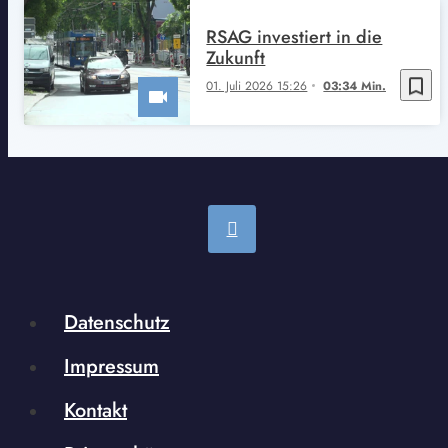
RSAG investiert in die
Zukunft
bookmark_border
01. Juli 2026 15:26
03:34 Min.
Datenschutz
Impressum
Kontakt