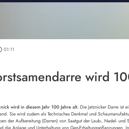
_outline
01:11
orstsamendarre wird 100
znick wird in diesem Jahr 100 Jahre alt.
Die Jatznicker Darre ist e
land. Sie wird zudem als Technisches Denkmal und Schaumanufaktu
ben der Aufbereitung (Darren) von Saatgut der Laub-, Nadel- und S
d die Anlage und Unterhaltung von Gen-Erhaltungspflanzungen. In