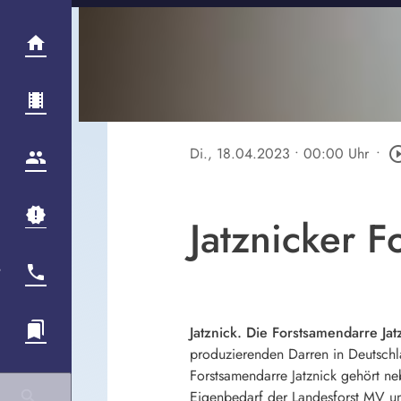
Di., 18.04.2023
• 00:00 Uhr
•
play_circle
Jatznicker F
Jatznick. Die Forstsamendarre Jat
produzierenden Darren in Deutsch
Forstsamendarre Jatznick gehört ne
Eigenbedarf der Landesforst MV un