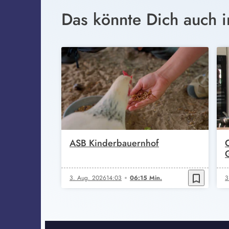
Das könnte Dich auch i
ASB Kinderbauernhof
bookmark_border
3. Aug. 2026
14:03
06:15 Min.
3