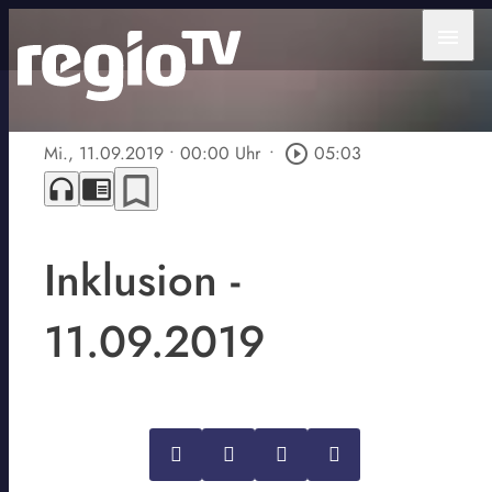
menu
Mi., 11.09.2019
• 00:00 Uhr
•
play_circle_outline
05:03
bookmark_border
headphones
chrome_reader_mode
Inklusion -
11.09.2019