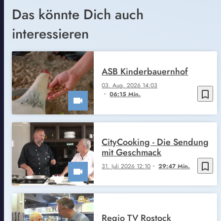
Das könnte Dich auch
interessieren
ASB Kinderbauernhof
03. Aug. 2026 14:03
bookmark_border
06:15 Min.
CityCooking - Die Sendung
mit Geschmack
bookmark_border
31. Juli 2026 12:10
29:47 Min.
Regio TV Rostock