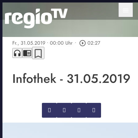
menu
Fr., 31.05.2019
• 00:00 Uhr
•
play_circle_outline
02:27
bookmark_border
headphones
chrome_reader_mode
Infothek - 31.05.2019