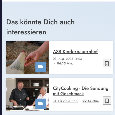
Das könnte Dich auch
interessieren
ASB Kinderbauernhof
03. Aug. 2026 14:03
bookmark_border
06:15 Min.
CityCooking - Die Sendung
mit Geschmack
bookmark_border
31. Juli 2026 12:10
29:47 Min.