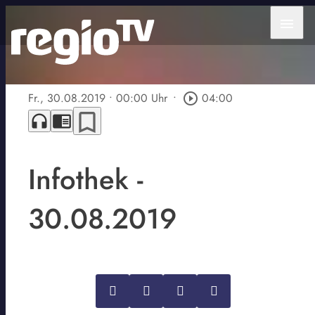
menu
Fr., 30.08.2019
• 00:00 Uhr
•
play_circle_outline
04:00
bookmark_border
headphones
chrome_reader_mode
Infothek -
30.08.2019