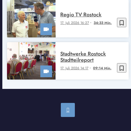
Regio TV Rostock
bookmark_border
17. Juli 2026 16:27
34:33 Min.
Stadtwerke Rostock
Stadtteilreport
bookmark_border
17. Juli 2026 14:17
09:14 Min.