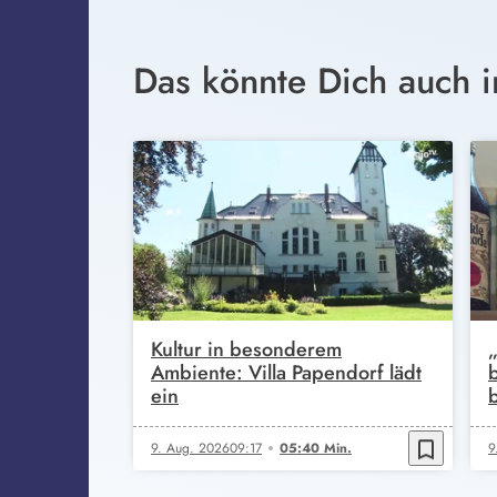
Das könnte Dich auch i
Kultur in besonderem
Ambiente: Villa Papendorf lädt
ein
bookmark_border
9. Aug. 2026
09:17
05:40 Min.
9