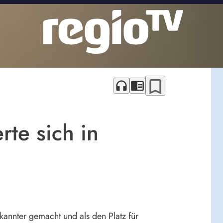
bookmark_border
headphones
chrome_reader_mode
rte sich in
ekannter gemacht und als den Platz für