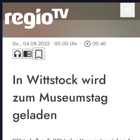
menu
Do., 04.08.2022
• 00:00 Uhr
•
play_circle_outline
00:40
bookmark_border
headphones
chrome_reader_mode
In Wittstock wird
zum Museumstag
geladen