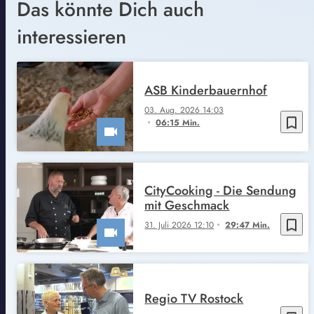
Das könnte Dich auch
interessieren
ASB Kinderbauernhof
03. Aug. 2026 14:03
bookmark_border
06:15 Min.
CityCooking - Die Sendung
mit Geschmack
bookmark_border
31. Juli 2026 12:10
29:47 Min.
Regio TV Rostock