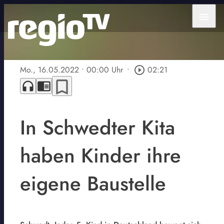
menu
Mo., 16.05.2022
• 00:00 Uhr
•
play_circle_outline
02:21
bookmark_border
headphones
chrome_reader_mode
In Schwedter Kita
haben Kinder ihre
eigene Baustelle