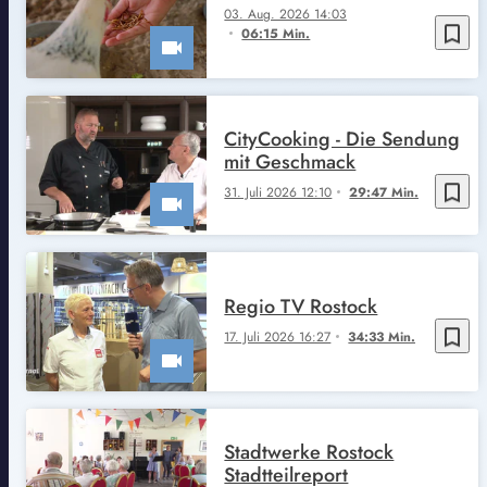
03. Aug. 2026 14:03
bookmark_border
06:15 Min.
CityCooking - Die Sendung
mit Geschmack
bookmark_border
31. Juli 2026 12:10
29:47 Min.
Regio TV Rostock
bookmark_border
17. Juli 2026 16:27
34:33 Min.
Stadtwerke Rostock
Stadtteilreport