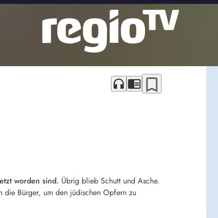
bookmark_border
headphones
chrome_reader_mode
setzt worden sind.
Übrig blieb Schutt und Asche.
h die Bürger, um den jüdischen Opfern zu