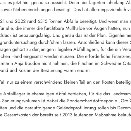
dass es jetzt hier genau so aussieht. Denn hier lagerten jahrelang A
owie Nebeneinrichtungen beseitigt. Das hat allerdings ziemlich vi
21 und 2022 rund 6315 Tonnen Abfälle beseitigt. Und wenn man si
ür alle, die immer die furchtbare Müllhalde vor Augen hatten, nu
ndstück ist bebauungsfähig. Und genau das ist der Plan. Eigenheime
grunduntersuchung durchführen lassen. Anschließend kann dieses S
agen gehört zu denjenigen illegalen Abfalllagern, für die ein Veran
ntlichen Hand eingesetzt werden müssen. Die erforderliche Finan
ekretärin Anja Boudon nicht nehmen, die Flächen im Schwedter Orts
and und Kosten der Beräumung waren enorm.
all nur zu einem verschwindend kleinen Teil an den Kosten beteili
e Abfalllager in ehemaligen Abfallbetrieben, für die das Landesam
n Sanierungsvolumen ist dabei die Sonderschadstoffdeponie „Gro
ten und die darauffolgende Geländeprofilierung sollen bis Dezem
ie Gesamtkosten der bereits seit 2013 laufenden Maßnahme belaufe