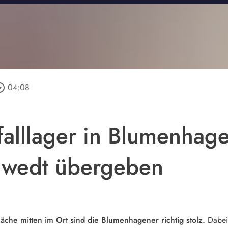
e_outline
04:08
bfalllager in Blumenha
hwedt übergeben
che mitten im Ort sind die Blumenhagener richtig stolz.
Dabei 