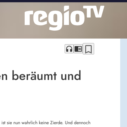
bookmark_border
headphones
chrome_reader_mode
gen beräumt und
ist sie nun wahrlich keine Zierde. Und dennoch