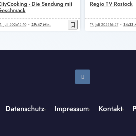
CityCooking - Die Sendung mit
Regio TV Rostock
Geschmack
bookmark_border
1. Juli 2026
12:10
29:47 Min.
17. Juli 2026
16:27
34:33 
Datenschutz
Impressum
Kontakt
P