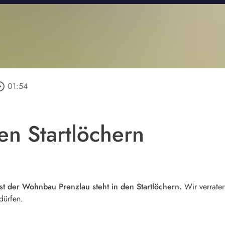
e_outline
01:54
den Startlöchern
st der Wohnbau Prenzlau steht in den Startlöchern.
Wir verrate
dürfen.