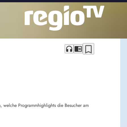
bookmark_border
headphones
chrome_reader_mode
n, welche Programmhighlights die Besucher am