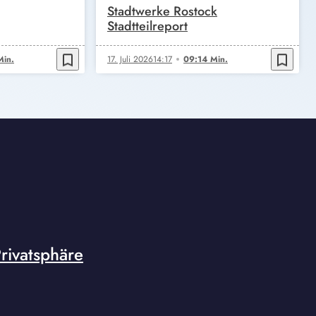
Stadtwerke Rostock
Stadtteilreport
bookmark_border
bookmark_border
Min.
17. Juli 2026
14:17
09:14 Min.
rivatsphäre