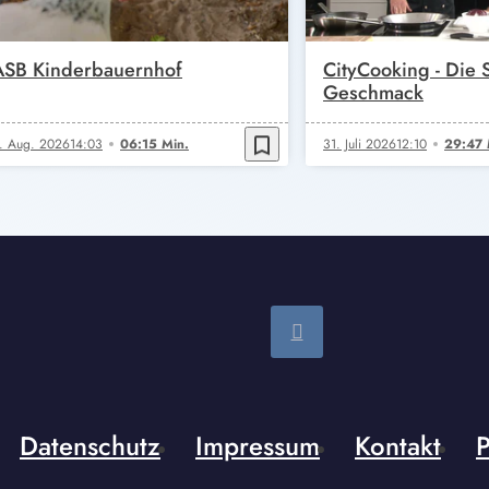
ASB Kinderbauernhof
CityCooking - Die
Geschmack
bookmark_border
. Aug. 2026
14:03
06:15 Min.
31. Juli 2026
12:10
29:47 
Datenschutz
Impressum
Kontakt
P