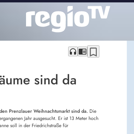
bookmark_border
headphones
chrome_reader_mode
bäume sind da
ür den Prenzlauer Weihnachtsmarkt sind da.
Die
gangenen Jahr ausgesucht. Er ist 13 Meter hoch
ne soll in der Friedrichstraße für