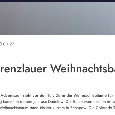
outline
00:27
Prenzlauer Weihnachts
: Die Adventszeit steht vor der Tür. Denn die Weihnachtsbäume f
g kommt in diesem Jahr aus Dedelow. Der Baum wurde schon im ver
 Weihnachtsbaum stand bis vor kurzem in Schapow. Die Colorado-Tan