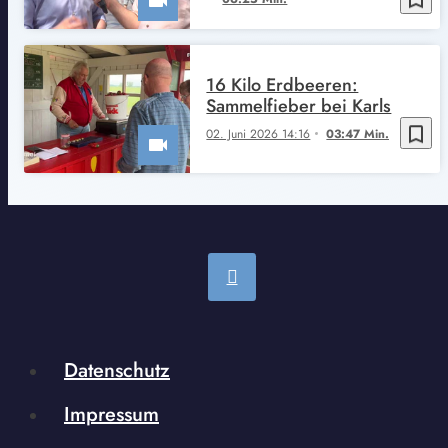
16 Kilo Erdbeeren:
Sammelfieber bei Karls
bookmark_border
02. Juni 2026 14:16
03:47 Min.
Datenschutz
Impressum