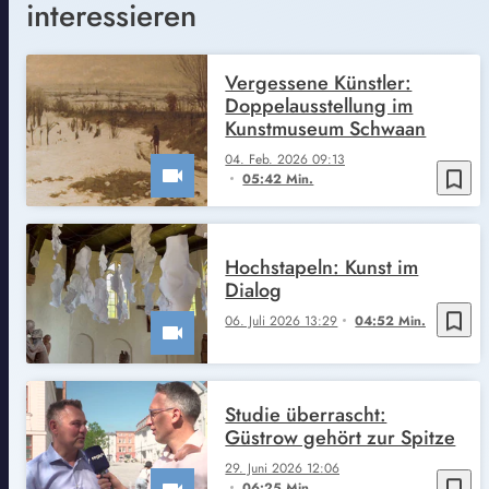
interessieren
Vergessene Künstler:
Doppelausstellung im
Kunstmuseum Schwaan
04. Feb. 2026 09:13
bookmark_border
05:42 Min.
Hochstapeln: Kunst im
Dialog
bookmark_border
06. Juli 2026 13:29
04:52 Min.
Studie überrascht:
Güstrow gehört zur Spitze
29. Juni 2026 12:06
bookmark_border
06:25 Min.