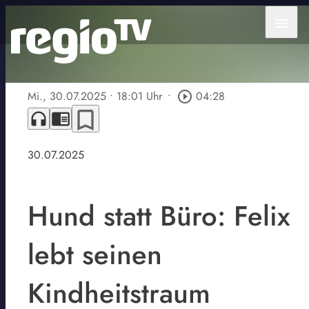
menu
Mi., 30.07.2025
• 18:01 Uhr
•
play_circle_outline
04:28
bookmark_border
headphones
chrome_reader_mode
30.07.2025
Hund statt Büro: Felix
lebt seinen
Kindheitstraum