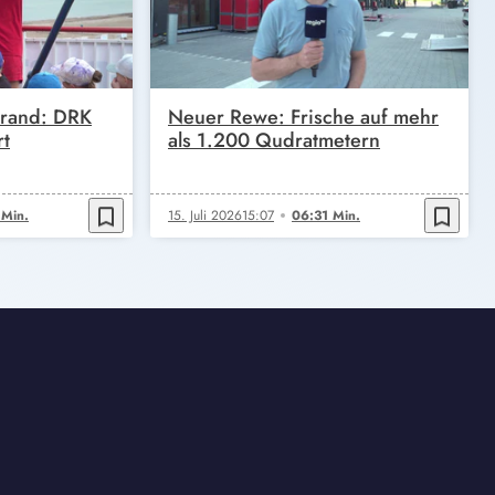
trand: DRK
Neuer Rewe: Frische auf mehr
rt
als 1.200 Qudratmetern
bookmark_border
bookmark_border
Min.
15. Juli 2026
15:07
06:31 Min.