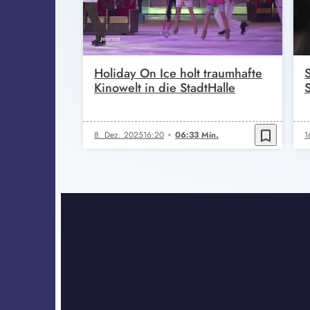
Holiday On Ice holt traumhafte
Kinowelt in die StadtHalle
S
bookmark_border
8. Dez. 2025
16:20
06:33 Min.
1