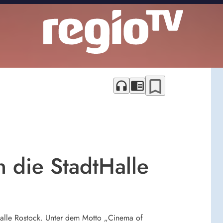
bookmark_border
headphones
chrome_reader_mode
n die StadtHalle
Halle Rostock. Unter dem Motto „Cinema of