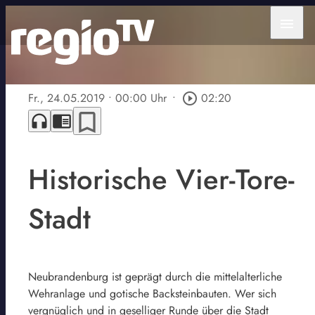
menu
Fr., 24.05.2019
• 00:00 Uhr
•
play_circle_outline
02:20
bookmark_border
headphones
chrome_reader_mode
Historische Vier-Tore-
Stadt
Neubrandenburg ist geprägt durch die mittelalterliche
Wehranlage und gotische Backsteinbauten. Wer sich
vergnüglich und in geselliger Runde über die Stadt