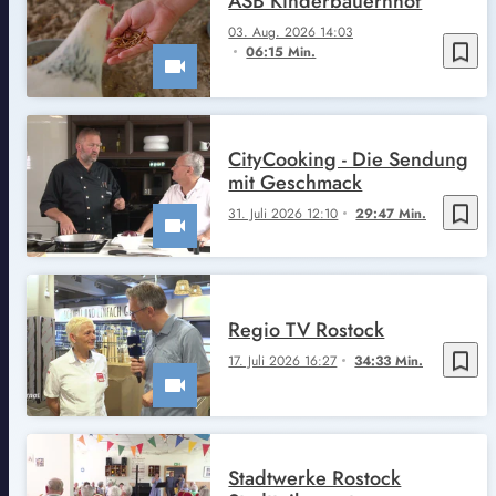
ASB Kinderbauernhof
03. Aug. 2026 14:03
bookmark_border
06:15 Min.
CityCooking - Die Sendung
mit Geschmack
bookmark_border
31. Juli 2026 12:10
29:47 Min.
Regio TV Rostock
bookmark_border
17. Juli 2026 16:27
34:33 Min.
Stadtwerke Rostock