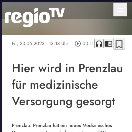
menu
bookmark_border
headphones
chrome_reader_mode
Fr., 23.06.2023
• 13:13 Uhr
•
play_circle_outline
03:11
Hier wird in Prenzlau
für medizinische
Versorgung gesorgt
Prenzlau. Prenzlau hat ein neues Medizinisches