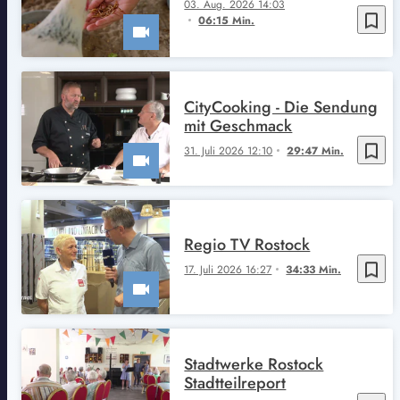
03. Aug. 2026 14:03
bookmark_border
06:15 Min.
CityCooking - Die Sendung
mit Geschmack
bookmark_border
31. Juli 2026 12:10
29:47 Min.
Regio TV Rostock
bookmark_border
17. Juli 2026 16:27
34:33 Min.
Stadtwerke Rostock
Stadtteilreport