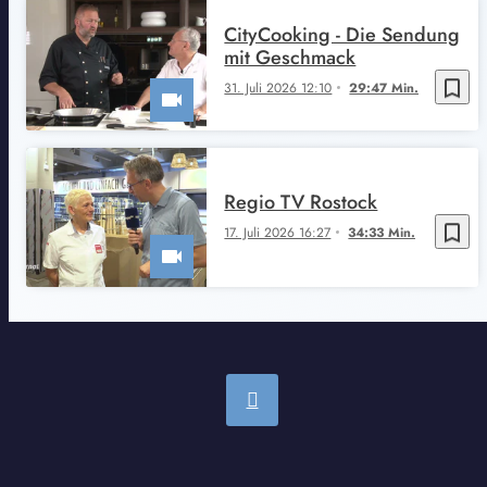
CityCooking - Die Sendung
mit Geschmack
bookmark_border
31. Juli 2026 12:10
29:47 Min.
Regio TV Rostock
bookmark_border
17. Juli 2026 16:27
34:33 Min.