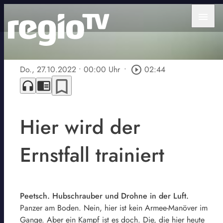
menu
Do., 27.10.2022
• 00:00 Uhr
•
play_circle_outline
02:44
bookmark_border
headphones
chrome_reader_mode
Hier wird der
Ernstfall trainiert
Peetsch. Hubschrauber und Drohne in der Luft.
Panzer am Boden. Nein, hier ist kein Armee-Manöver im
Gange. Aber ein Kampf ist es doch. Die, die hier heute