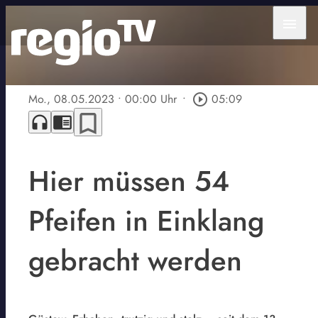
menu
Mo., 08.05.2023
• 00:00 Uhr
•
play_circle_outline
05:09
bookmark_border
headphones
chrome_reader_mode
Hier müssen 54
Pfeifen in Einklang
gebracht werden