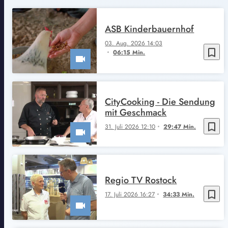
ASB Kinderbauernhof
03. Aug. 2026 14:03
bookmark_border
06:15 Min.
CityCooking - Die Sendung
mit Geschmack
bookmark_border
31. Juli 2026 12:10
29:47 Min.
Regio TV Rostock
bookmark_border
17. Juli 2026 16:27
34:33 Min.