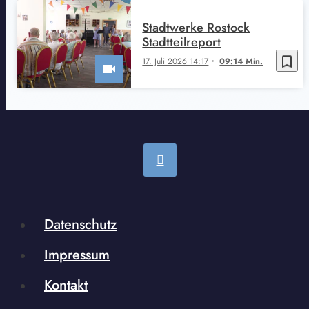
Stadtwerke Rostock
Stadtteilreport
bookmark_border
17. Juli 2026 14:17
09:14 Min.
Datenschutz
Impressum
Kontakt