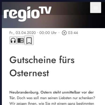
menu
Fr., 03.04.2020
• 00:00 Uhr
•
play_circle_outline
03:44
bookmark_border
headphones
chrome_reader_mode
Gutscheine fürs
Osternest
Neubrandenburg. Ostern steht unmittelbar vor der
Tür.
Doch was soll man seinen Liebsten nur schenken?
Wir zeigen Ihnen, wie Sie mit einem ganz bestimmten