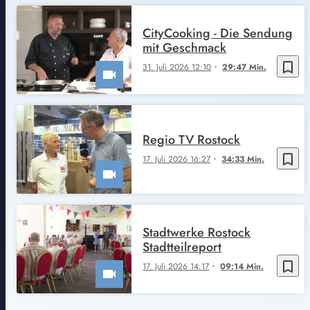
CityCooking - Die Sendung
mit Geschmack
bookmark_border
31. Juli 2026 12:10
29:47 Min.
Regio TV Rostock
bookmark_border
17. Juli 2026 16:27
34:33 Min.
Stadtwerke Rostock
Stadtteilreport
bookmark_border
17. Juli 2026 14:17
09:14 Min.