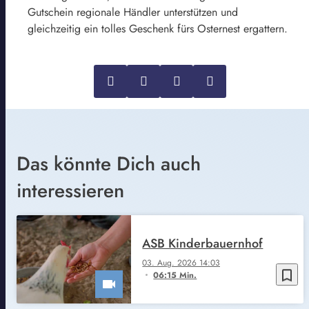
Gutschein regionale Händler unterstützen und
gleichzeitig ein tolles Geschenk fürs Osternest ergattern.
Das könnte Dich auch
interessieren
ASB Kinderbauernhof
03. Aug. 2026 14:03
bookmark_border
06:15 Min.