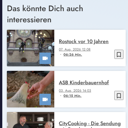
Das könnte Dich auch
interessieren
Rostock vor 10 Jahren
07. Aug. 2026 12:08
bookmark_border
06:26 Min.
ASB Kinderbauernhof
03. Aug. 2026 14:03
bookmark_border
06:15 Min.
CityCooking - Die Sendung