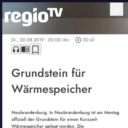
menu
Di., 20.08.2019
• 00:00 Uhr
•
play_circle_outline
00:41
bookmark_border
headphones
chrome_reader_mode
Grundstein für
Wärmespeicher
Neubrandenburg. In Neubrandenburg ist am Montag
offiziell der Grundstein für einen Kurzzeit-
Wärmespeicher gelegt worden. Die