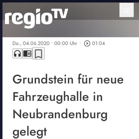
menu
Do., 04.06.2020
• 00:00 Uhr
•
play_circle_outline
01:04
bookmark_border
headphones
chrome_reader_mode
Grundstein für neue
Fahrzeughalle in
Neubrandenburg
gelegt