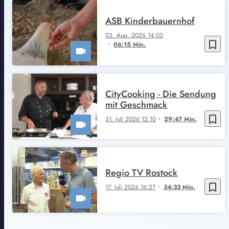
ASB Kinderbauernhof
03. Aug. 2026 14:03
bookmark_border
06:15 Min.
CityCooking - Die Sendung
mit Geschmack
bookmark_border
31. Juli 2026 12:10
29:47 Min.
Regio TV Rostock
bookmark_border
17. Juli 2026 16:27
34:33 Min.