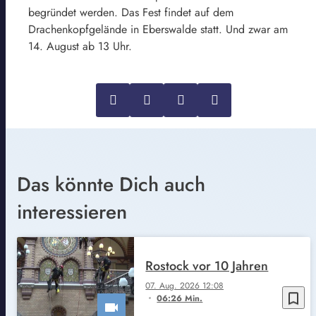
begründet werden. Das Fest findet auf dem
Drachenkopfgelände in Eberswalde statt. Und zwar am
14. August ab 13 Uhr.
Das könnte Dich auch
interessieren
Rostock vor 10 Jahren
07. Aug. 2026 12:08
bookmark_border
06:26 Min.