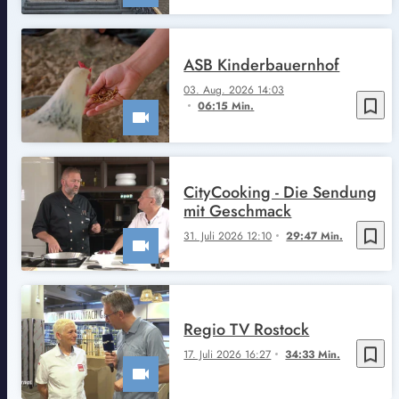
ASB Kinderbauernhof
03. Aug. 2026 14:03
bookmark_border
06:15 Min.
CityCooking - Die Sendung
mit Geschmack
bookmark_border
31. Juli 2026 12:10
29:47 Min.
Regio TV Rostock
bookmark_border
17. Juli 2026 16:27
34:33 Min.