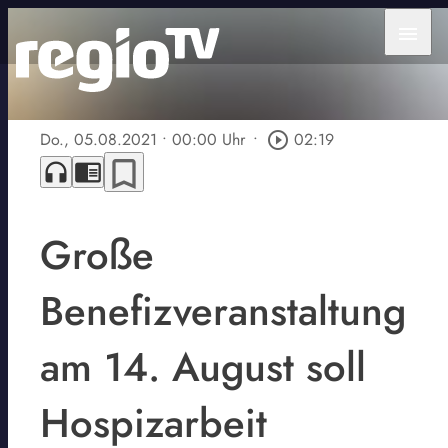
menu
Do., 05.08.2021
• 00:00 Uhr
•
play_circle_outline
02:19
bookmark_border
headphones
chrome_reader_mode
Große
Benefizveranstaltung
am 14. August soll
Hospizarbeit