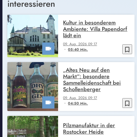
interessieren
Kultur in besonderem
Ambiente: Villa Papendorf
lädt ein
09. Aug. 2026 09:17
bookmark_border
05:40 Min.
„Altes Neu auf den
Markt“: besondere
Sammelleidenschaft bei
Schollenberger
09. Aug. 2026 09:17
bookmark_border
04:50 Min.
Pilzmanufaktur in der
Rostocker Heide