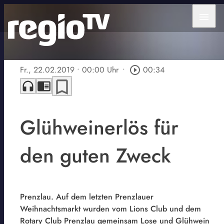
menu
Fr., 22.02.2019
• 00:00 Uhr
•
play_circle_outline
00:34
bookmark_border
headphones
chrome_reader_mode
Glühweinerlös für
den guten Zweck
Prenzlau. Auf dem letzten Prenzlauer
Weihnachtsmarkt wurden vom Lions Club und dem
Rotary Club Prenzlau gemeinsam Lose und Glühwein