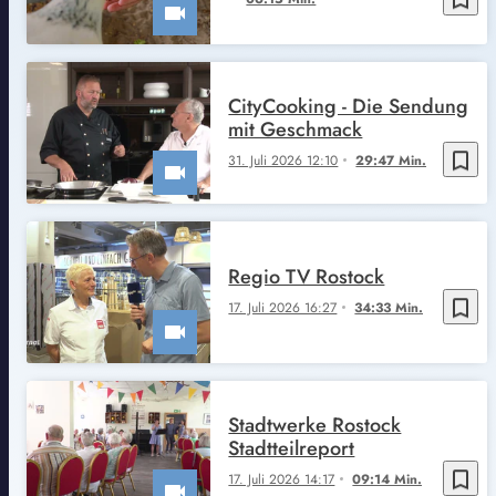
CityCooking - Die Sendung
mit Geschmack
bookmark_border
31. Juli 2026 12:10
29:47 Min.
Regio TV Rostock
bookmark_border
17. Juli 2026 16:27
34:33 Min.
Stadtwerke Rostock
Stadtteilreport
bookmark_border
17. Juli 2026 14:17
09:14 Min.