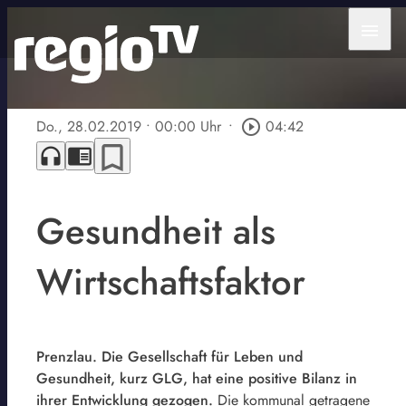
menu
Do., 28.02.2019
• 00:00 Uhr
•
play_circle_outline
04:42
bookmark_border
headphones
chrome_reader_mode
Gesundheit als
Wirtschaftsfaktor
Prenzlau. Die Gesellschaft für Leben und
Gesundheit, kurz GLG, hat eine positive Bilanz in
ihrer Entwicklung gezogen.
Die kommunal getragene