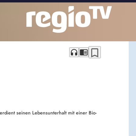
bookmark_border
headphones
chrome_reader_mode
erdient seinen Lebensunterhalt mit einer Bio-