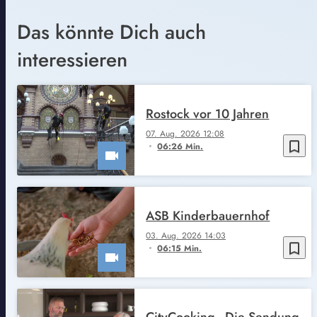
Das könnte Dich auch
interessieren
Rostock vor 10 Jahren
07. Aug. 2026 12:08
bookmark_border
06:26 Min.
ASB Kinderbauernhof
03. Aug. 2026 14:03
bookmark_border
06:15 Min.
CityCooking - Die Sendung