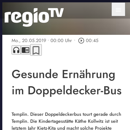
menu
Mo., 20.05.2019
• 00:00 Uhr
•
play_circle_outline
00:45
bookmark_border
headphones
chrome_reader_mode
Gesunde Ernährung
im Doppeldecker-Bus
Templin. Dieser Doppeldeckerbus tourt gerade durch
Templin. Die Kindertagesstätte Käthe Kollwitz ist seit
letztem Jahr Kietz-Kita und macht solche Projekte