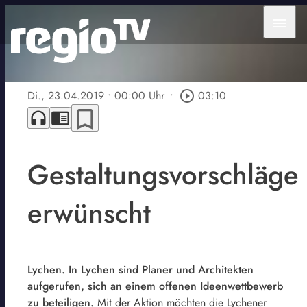
menu
Di., 23.04.2019
• 00:00 Uhr
•
play_circle_outline
03:10
bookmark_border
headphones
chrome_reader_mode
Gestaltungsvorschläge
erwünscht
Lychen. In Lychen sind Planer und Architekten
aufgerufen, sich an einem offenen Ideenwettbewerb
zu beteiligen.
Mit der Aktion möchten die Lychener