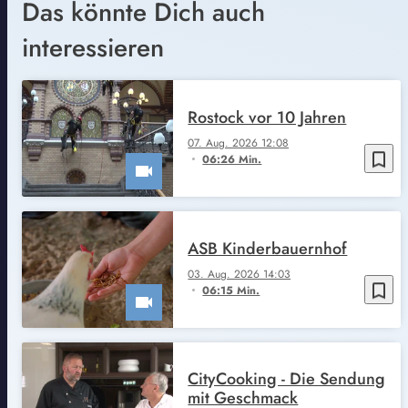
Das könnte Dich auch
interessieren
Rostock vor 10 Jahren
07. Aug. 2026 12:08
bookmark_border
06:26 Min.
ASB Kinderbauernhof
03. Aug. 2026 14:03
bookmark_border
06:15 Min.
CityCooking - Die Sendung
mit Geschmack