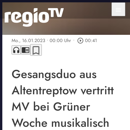
menu
Mo., 16.01.2023
• 00:00 Uhr
•
play_circle_outline
00:41
bookmark_border
headphones
chrome_reader_mode
Gesangsduo aus
Altentreptow vertritt
MV bei Grüner
Woche musikalisch