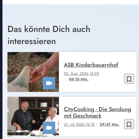
Das könnte Dich auch
interessieren
ASB Kinderbauernhof
03. Aug. 2026 14:03
bookmark_border
06:15 Min.
CityCooking - Die Sendung
mit Geschmack
bookmark_border
31. Juli 2026 12:10
29:47 Min.