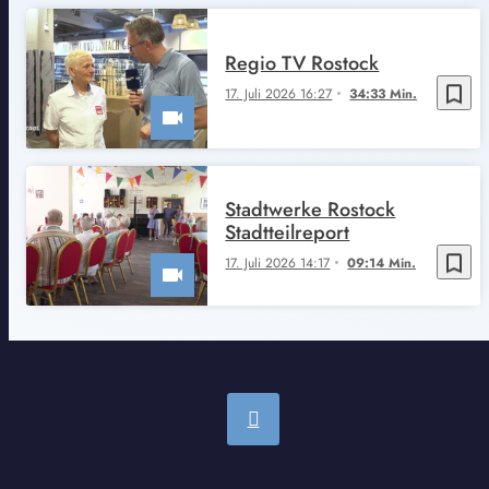
Regio TV Rostock
bookmark_border
17. Juli 2026 16:27
34:33 Min.
Stadtwerke Rostock
Stadtteilreport
bookmark_border
17. Juli 2026 14:17
09:14 Min.