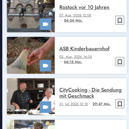
Rostock vor 10 Jahren
07. Aug. 2026 12:08
bookmark_border
06:26 Min.
ASB Kinderbauernhof
03. Aug. 2026 14:03
bookmark_border
06:15 Min.
CityCooking - Die Sendung
mit Geschmack
bookmark_border
31. Juli 2026 12:10
29:47 Min.