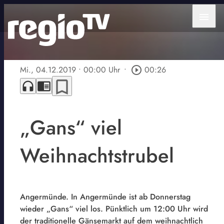
menu
Mi., 04.12.2019
• 00:00 Uhr
•
play_circle_outline
00:26
bookmark_border
headphones
chrome_reader_mode
„Gans“ viel
Weihnachtstrubel
Angermünde. In Angermünde ist ab Donnerstag
wieder „Gans“ viel los. Pünktlich um 12:00 Uhr wird
der traditionelle Gänsemarkt auf dem weihnachtlich