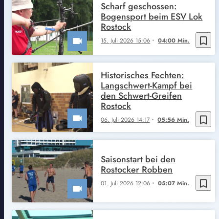
Scharf geschossen:
Bogensport beim ESV Lok
Rostock
bookmark_border
15. Juli 2026 15:06
04:00 Min.
Historisches Fechten:
Langschwert-Kampf bei
den Schwert-Greifen
Rostock
bookmark_border
06. Juli 2026 14:17
05:56 Min.
Saisonstart bei den
Rostocker Robben
bookmark_border
01. Juli 2026 12:06
05:07 Min.