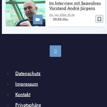
Im Interview mit Seawolves
Vorstand André Jürgens
24. Juni 2026 10:34
bookmark_border
09:02 Min.
Datenschutz
Impressum
Kontakt
Privatsphäre