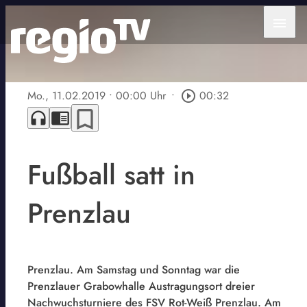
menu
Mo., 11.02.2019
• 00:00 Uhr
•
play_circle_outline
00:32
bookmark_border
headphones
chrome_reader_mode
Fußball satt in
Prenzlau
Prenzlau. Am Samstag und Sonntag war die
Prenzlauer Grabowhalle Austragungsort dreier
Nachwuchsturniere des FSV Rot-Weiß Prenzlau. Am