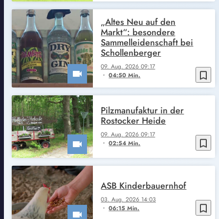
„Altes Neu auf den
Markt“: besondere
Sammelleidenschaft bei
Schollenberger
09. Aug. 2026 09:17
bookmark_border
04:50 Min.
Pilzmanufaktur in der
Rostocker Heide
09. Aug. 2026 09:17
bookmark_border
02:54 Min.
ASB Kinderbauernhof
03. Aug. 2026 14:03
bookmark_border
06:15 Min.