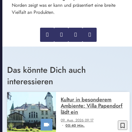
Norden zeigt was er kann und präsentiert eine breite
Vielfalt an Produkten.
Das könnte Dich auch
interessieren
Kultur in besonderem
Ambiente: Villa Papendorf
lädt ein
09. Aug. 2026 09:17
bookmark_border
05:40 Min.