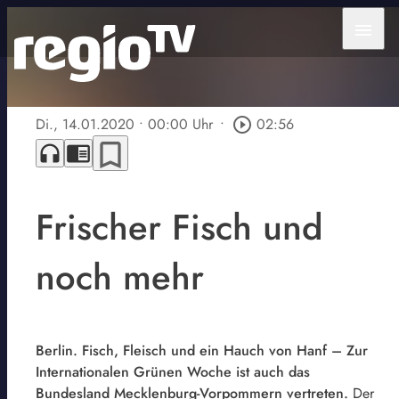
menu
Di., 14.01.2020
• 00:00 Uhr
•
play_circle_outline
02:56
bookmark_border
headphones
chrome_reader_mode
Frischer Fisch und
noch mehr
Berlin. Fisch, Fleisch und ein Hauch von Hanf – Zur
Internationalen Grünen Woche ist auch das
Bundesland Mecklenburg-Vorpommern vertreten.
Der