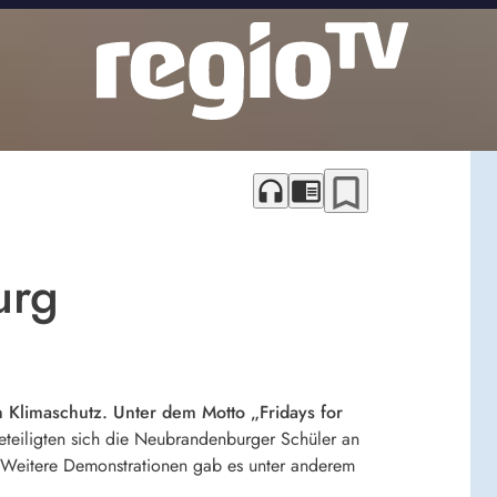
bookmark_border
headphones
chrome_reader_mode
urg
Klimaschutz. Unter dem Motto „Fridays for
teiligten sich die Neubrandenburger Schüler an
. Weitere Demonstrationen gab es unter anderem