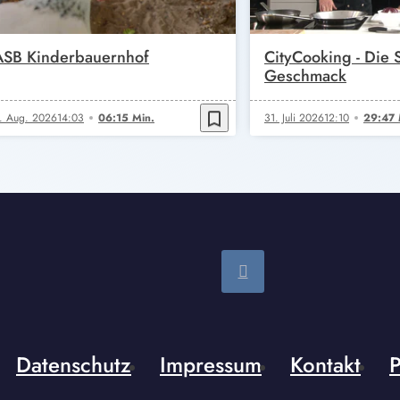
ASB Kinderbauernhof
CityCooking - Die
Geschmack
bookmark_border
. Aug. 2026
14:03
06:15 Min.
31. Juli 2026
12:10
29:47 
Datenschutz
Impressum
Kontakt
P