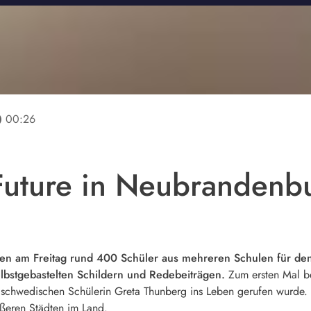
line
00:26
 Future in Neubrandenb
n am Freitag rund 400 Schüler aus mehreren Schulen für den 
elbstgebastelten Schildern und Redebeiträgen.
Zum ersten Mal be
r schwedischen Schülerin Greta Thunberg ins Leben gerufen wurde
ößeren Städten im Land.