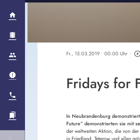
Fr., 15.03.2019
• 00:00 Uhr
•
play_circle_out
Fridays for
In Neubrandenburg demonstrierte
Future“ demonstrierten sie mit s
der weltweiten Aktion, die von de
in Friedland, Teterow und allen gr